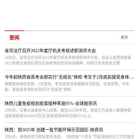
要闻
更多
省司法厅召开2022年度厅机关考核述职测评大会
​2月8日，省司法厅召开2022年度厅机关考核述职测评大会。会议认真贯彻省委
2022年度全省目标责任实地考核动员培训会精神，听取厅机关各处主要
今年起陕西省高考全部实行“无纸化”体检 考生于2月底前接受身体健康状况检查-每日速讯
根据我省相关安排，2月底前，考生接受身体健康状况检查。记者获悉，今年
起，我省高考体检全部实行“无纸化”体检。
陕西儿童免疫规划疫苗接种率逾95%-全球报资讯
2月8日，记者从省疾控中心获悉，截至2022年年底，我省已为各类人群接种新
冠病毒疫苗984509万剂次,各疫苗接种率达到95%以上。
陕西：到2025年 创建一批节能环保示范园区-快资讯
2月8日，省政府官方网站发布消息，《陕西省“十四五”节能减排综合工作实施方