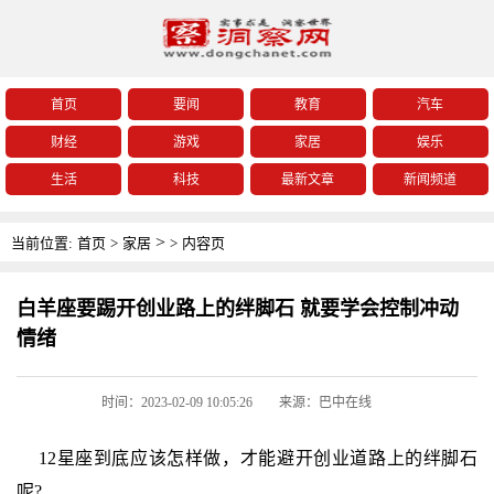
首页
要闻
教育
汽车
财经
游戏
家居
娱乐
生活
科技
最新文章
新闻频道
>
当前位置:
首页
>
家居
>
内容页
白羊座要踢开创业路上的绊脚石 就要学会控制冲动
情绪
时间：2023-02-09 10:05:26
来源：巴中在线
12星座到底应该怎样做，才能避开创业道路上的绊脚石
呢?