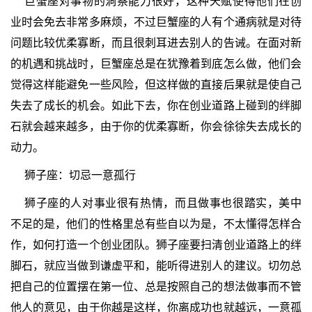
巨蟹座对事物的洞察能力很好，这种天赋使得他们在创
业时会免去非常多麻烦，不过巨蟹座的人有个通病就是对待
问题比较优柔寡断，而且很刺耳进去别人的告诫。在面对新
的机遇和挑战时，巨蟹座总是在犹豫着到底怎么做，他们会
觉得这样能避免一些风险，但这样做的直接后果就是使自己
失去了成长的机会。如此下去，你在创业道路上碰到的绊脚
石就会越来越多，由于你的优柔寡断，你会徐徐失去成长的
动力。
狮子座：切忌一意孤行
狮子座的人对事业很有热情，而且做事也很踏实，美中
不足的是，他们的性格里总有些自以为是，不太懂得怎样合
作，如何打造一个创业团队。狮子座要扫清创业道路上的绊
脚石，就应当做到谦虚平和，能听得进别人的建议。切勿总
把自己的位置摆在第一位、总是按照自己的想法做事而不管
他人的意见，由于你越是这样，你离成功也就越远，一意孤