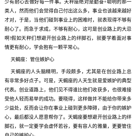
少有耐心去做好每一件事。天秤座绝对是勤奋+聪明的那一
类人，然而他们会觉得自己付出这么多，事业也该越来越好
才对，于是，当他们碰到事业上的困难时，就表现得不够有
耐心了。而急于求成，不够有耐心，这可是创业路上的大忌
啊!假如天秤们想避开创业路上的绊脚石，就要学着面对事
情更有耐心，学会抱有一颗平常心。
天蝎座：管住嫉妒心
天蝎座的人头脑精明，手段颇多，尤其是在创业路上总
有非常多好点子。可是，天蝎座的人天生就是爱嫉妒的典型
代表。创业道路上，他们见不得谁比他们收获多，也很难接
受他人轻而易举的成功。要晓得，这样做并不能给你带来多
少益处，反而会让你在事业上碰到更多障碍，由于你的嫉妒
心，最后都没人愿意帮你了。天蝎座要想避开创业路上的绊
脚石，就一定要学会虚怀若谷，要有容人的雅量，更要管住
自己的嫉妒心。